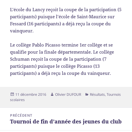
L’école du Lancy reçoit la coupe de la participation (5
participants) puisque l’école de Saint-Maurice sur
Fessard (16 participants) a déjà reçu la coupe du
vainqueur.
Le collège Pablo Picasso termine 1er collège et se
qualifie pour la finale départementale. Le collège
Schuman reçoit la coupe de la participation (7
participants) puisque le collège Picasso (13
participants) a déjà reçu la coupe du vainqueur.
Publié
Auteur
Catégories
11 décembre 2016
Olivier DUFOUR
Résultats
,
Tournois
le
scolaires
Navigation
PRÉCÉDENT
de
Tournoi de fin d’année des jeunes du club
Article
l’article
précédent :