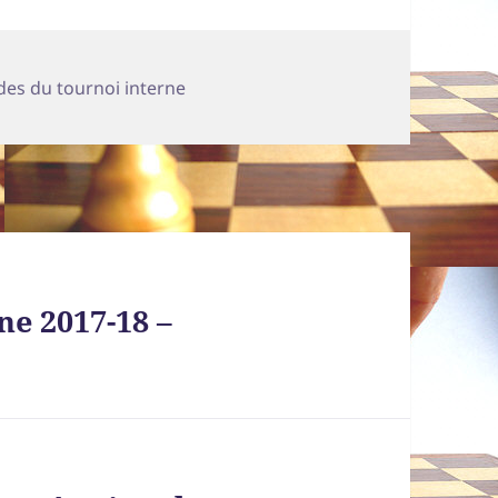
gories
es du tournoi interne
ne 2017-18 –