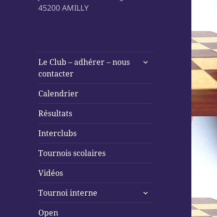
45200 AMILLY
ouvrir
Le Club – adhérer – nous
le
contacter
sous-
menu
Calendrier
Résultats
Interclubs
Tournois scolaires
Vidéos
ouvrir
Tournoi interne
le
sous-
Open