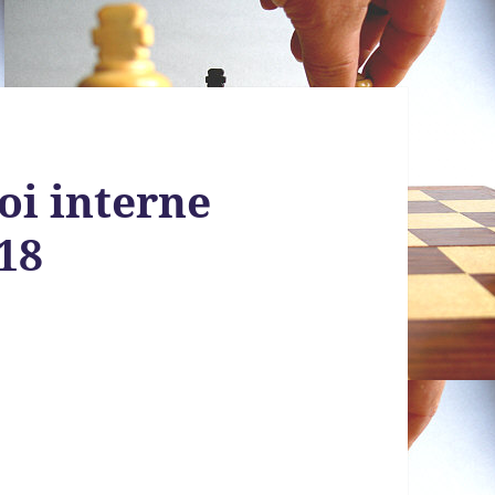
oi interne
018