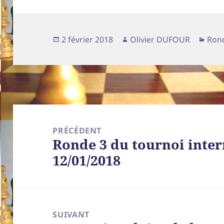
Publié
Auteur
Caté
2 février 2018
Olivier DUFOUR
Rond
le
Navigation
de
PRÉCÉDENT
Ronde 3 du tournoi inter
l’article
Article
12/01/2018
précédent :
SUIVANT