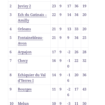
2
Juvisy 2
23
9
17
36
19
3
Ech du Gatinais –
22
9
14
34
20
Amilly
4
Orleans
21
9
13
33
20
5
Fontainebleau-
21
9
9
34
25
Avon
6
Arpajon
17
9
-2
26
28
7
Checy
16
9
-1
22
32
0
8
Echiquier du Val
14
9
-1
20
36
d’Yerres I
6
9
Bourges
11
9
-2
17
43
6
10
Melun
10
9
-3
11
50