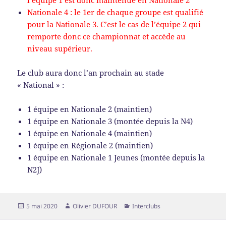
l’équipe 1 est donc maintenue en Nationale 2
Nationale 4 : le 1er de chaque groupe est qualifié
pour la Nationale 3. C’est le cas de l’équipe 2 qui
remporte donc ce championnat et accède au
niveau supérieur.
Le club aura donc l’an prochain au stade
« National » :
1 équipe en Nationale 2 (maintien)
1 équipe en Nationale 3 (montée depuis la N4)
1 équipe en Nationale 4 (maintien)
1 équipe en Régionale 2 (maintien)
1 équipe en Nationale 1 Jeunes (montée depuis la
N2J)
Publié
Auteur
Catégories
5 mai 2020
Olivier DUFOUR
Interclubs
le