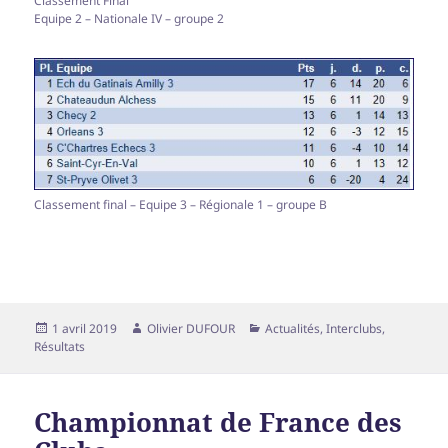
Classement Final
Equipe 2 – Nationale IV – groupe 2
Classement final – Equipe 3 – Régionale 1 – groupe B
Publié
Auteur
Catégories
1 avril 2019
Olivier DUFOUR
Actualités
,
Interclubs
,
le
Résultats
Championnat de France des