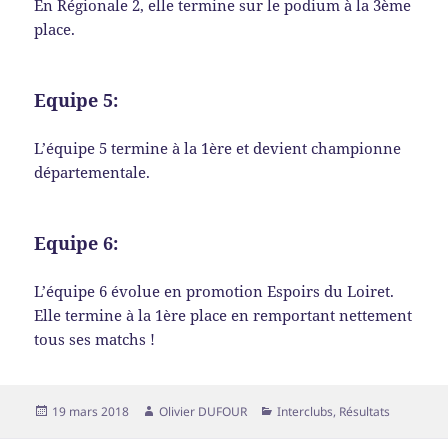
En Régionale 2, elle termine sur le podium à la 3ème
place.
Equipe 5:
L’équipe 5 termine à la 1ère et devient championne
départementale.
Equipe 6:
L’équipe 6 évolue en promotion Espoirs du Loiret.
Elle termine à la 1ère place en remportant nettement
tous ses matchs !
Publié
Auteur
Catégories
19 mars 2018
Olivier DUFOUR
Interclubs
,
Résultats
le